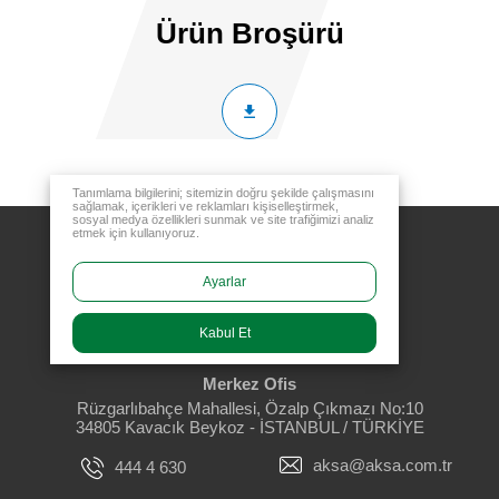
Ürün Broşürü
Tanımlama bilgilerini; sitemizin doğru şekilde çalışmasını
sağlamak, içerikleri ve reklamları kişiselleştirmek,
sosyal medya özellikleri sunmak ve site trafiğimizi analiz
etmek için kullanıyoruz.
Ayarlar
Kabul Et
Merkez Ofis
Rüzgarlıbahçe Mahallesi, Özalp Çıkmazı No:10
34805 Kavacık Beykoz - İSTANBUL / TÜRKİYE
aksa@aksa.com.tr
444 4 630