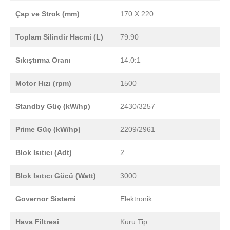
Çap ve Strok (mm)
170 X 220
Toplam Silindir Hacmi (L)
79.90
Sıkıştırma Oranı
14.0:1
Motor Hızı (rpm)
1500
Standby Güç (kW/hp)
2430/3257
Prime Güç (kW/hp)
2209/2961
Blok Isıtıcı (Adt)
2
Blok Isıtıcı Gücü (Watt)
3000
Governor Sistemi
Elektronik
Hava Filtresi
Kuru Tip