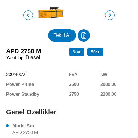
Teklif Al
APD 2750 M
3
50
Faz
hz
Yakıt Tipi
Diesel
230/400V
kVA
kW
Power Prime
2500
2000.00
Power Standby
2750
2200.00
Genel Özellikler
Model Adı
APD 2750 M