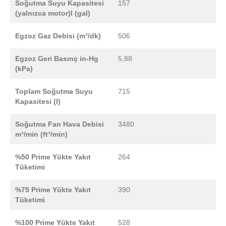
Soğutma Suyu Kapasitesi
157
(yalnızca motor)l (gal)
Egzoz Gaz Debisi (m³/dk)
506
Egzoz Geri Basınç in-Hg
5,88
(kPa)
Toplam Soğutma Suyu
715
Kapasitesi (l)
Soğutma Fan Hava Debisi
3480
m³/min (ft³/min)
%50 Prime Yükte Yakıt
264
Tüketimi
%75 Prime Yükte Yakıt
390
Tüketimi
%100 Prime Yükte Yakıt
528