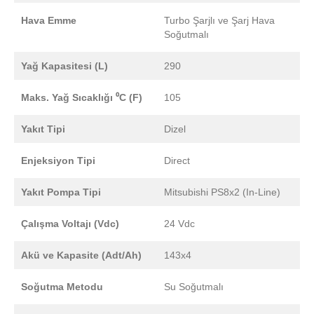
Hava Emme
Turbo Şarjlı ve Şarj Hava
Soğutmalı
Yağ Kapasitesi (L)
290
Maks. Yağ Sıcaklığı ⁰C (F)
105
Yakıt Tipi
Dizel
Enjeksiyon Tipi
Direct
Yakıt Pompa Tipi
Mitsubishi PS8x2 (In-Line)
Çalışma Voltajı (Vdc)
24 Vdc
Akü ve Kapasite (Adt/Ah)
143x4
Soğutma Metodu
Su Soğutmalı