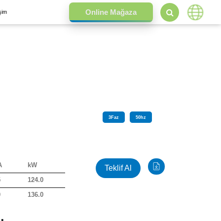
işim
3
Faz
50
hz
A
kW
Teklif Al
5
124.0
0
136.0