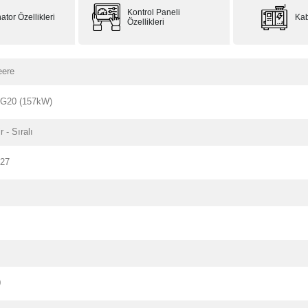
Kontrol Paneli
ator Özellikleri
Kab
Özellikleri
eere
G20 (157kW)
r - Sıralı
127
0