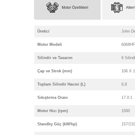
Motor Özellikleri
Altern
Üretici
John D
Motor Modeli
6068HF
Silindir ve Tasarım
6 Silindi
Çap ve Strok (mm)
106 X 
Toplam Silindir Hacmi (L)
6,8
Sıkıştırma Oranı
17.0:1
Motor Hızı (rpm)
1500
Standby Güç (kW/hp)
157/21