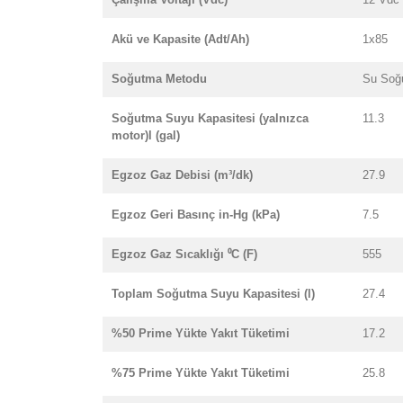
Akü ve Kapasite (Adt/Ah)
1x85
Soğutma Metodu
Su Soğ
Soğutma Suyu Kapasitesi (yalnızca
11.3
motor)l (gal)
Egzoz Gaz Debisi (m³/dk)
27.9
Egzoz Geri Basınç in-Hg (kPa)
7.5
Egzoz Gaz Sıcaklığı ⁰C (F)
555
Toplam Soğutma Suyu Kapasitesi (l)
27.4
%50 Prime Yükte Yakıt Tüketimi
17.2
%75 Prime Yükte Yakıt Tüketimi
25.8