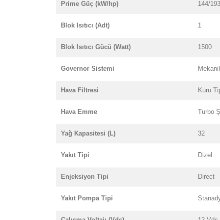
Prime Güç (kW/hp)
144/19
Blok Isıtıcı (Adt)
1
Blok Isıtıcı Gücü (Watt)
1500
Governor Sistemi
Mekani
Hava Filtresi
Kuru Ti
Hava Emme
Turbo Ş
Yağ Kapasitesi (L)
32
Yakıt Tipi
Dizel
Enjeksiyon Tipi
Direct
Yakıt Pompa Tipi
Stanad
Çalışma Voltajı (Vdc)
12 Vdc