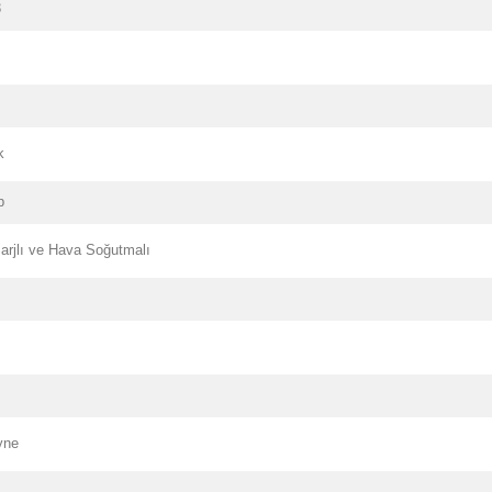
3
k
p
arjlı ve Hava Soğutmalı
yne