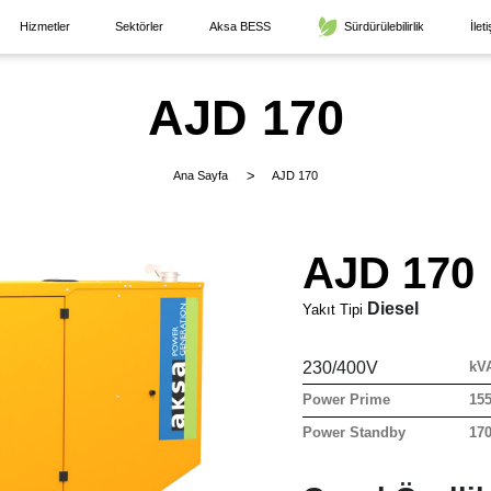
Hizmetler
Sektörler
Aksa BESS
Sürdürülebilirlik
İlet
AJD 170
Ana Sayfa
AJD 170
AJD 170
Diesel
Yakıt Tipi
230/400V
kV
Power Prime
15
Power Standby
17