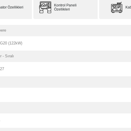
Kontrol Paneli
ator Özellikleri
Kab
Özellikleri
eere
G20 (122kW)
r - Sıralı
127
4