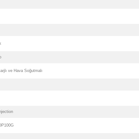
k
p
arjlı ve Hava Soğutmalı
njection
 DP100G