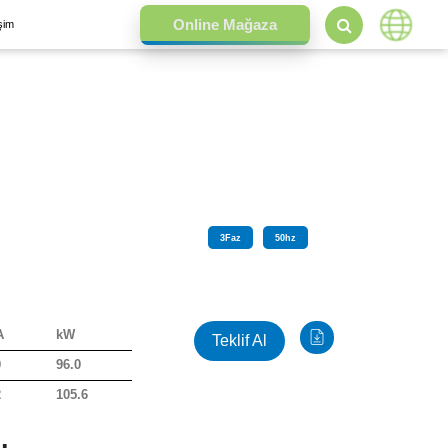
işim
3
Faz
50
hz
A
kW
Teklif Al
0
96.0
2
105.6