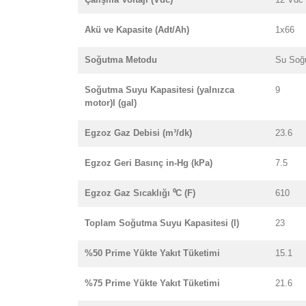
Akü ve Kapasite (Adt/Ah)
1x66
Soğutma Metodu
Su Soğ
Soğutma Suyu Kapasitesi (yalnızca
9
motor)l (gal)
Egzoz Gaz Debisi (m³/dk)
23.6
Egzoz Geri Basınç in-Hg (kPa)
7.5
Egzoz Gaz Sıcaklığı ⁰C (F)
610
Toplam Soğutma Suyu Kapasitesi (l)
23
%50 Prime Yükte Yakıt Tüketimi
15.1
%75 Prime Yükte Yakıt Tüketimi
21.6