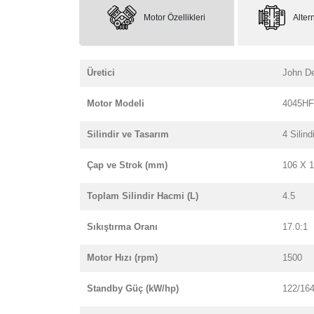
Motor Özellikleri
Altern
Üretici
John D
Motor Modeli
4045HF
Silindir ve Tasarım
4 Silindi
Çap ve Strok (mm)
106 X 
Toplam Silindir Hacmi (L)
4.5
Sıkıştırma Oranı
17.0:1
Motor Hızı (rpm)
1500
Standby Güç (kW/hp)
122/16