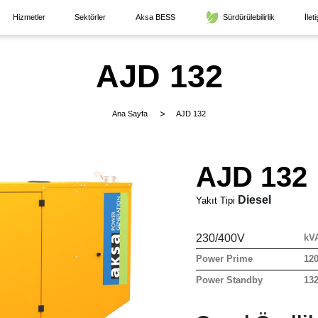
Hizmetler
Sektörler
Aksa BESS
Sürdürülebilirlik
İlet
AJD 132
Ana Sayfa
AJD 132
AJD 132
Diesel
Yakıt Tipi
230/400V
kV
Power Prime
12
Power Standby
13