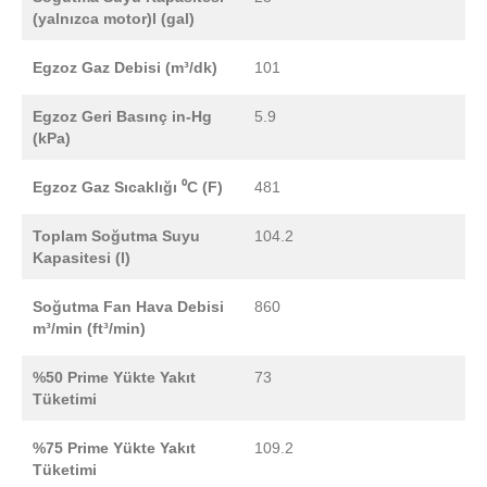
(yalnızca motor)l (gal)
Egzoz Gaz Debisi (m³/dk)
101
Egzoz Geri Basınç in-Hg
5.9
(kPa)
Egzoz Gaz Sıcaklığı ⁰C (F)
481
Toplam Soğutma Suyu
104.2
Kapasitesi (l)
Soğutma Fan Hava Debisi
860
m³/min (ft³/min)
%50 Prime Yükte Yakıt
73
Tüketimi
%75 Prime Yükte Yakıt
109.2
Tüketimi