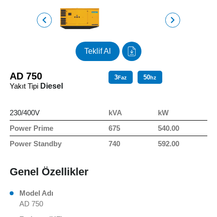
Teklif Al
AD 750
3
50
Faz
hz
Yakıt Tipi
Diesel
230/400V
kVA
kW
Power Prime
675
540.00
Power Standby
740
592.00
Genel Özellikler
Model Adı
AD 750