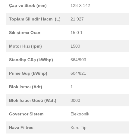
Çap ve Strok (mm)
128 X 142
Toplam Silindir Hacmi (L)
21.927
Sıkıştırma Oranı
15.0:1
Motor Hızı (rpm)
1500
Standby Güç (kW/hp)
664/903
Prime Güç (kW/hp)
604/821
Blok Isıtıcı (Adt)
1
Blok Isıtıcı Gücü (Watt)
3000
Governor Sistemi
Elektronik
Hava Filtresi
Kuru Tip