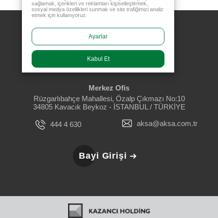
sağlamak, içerikleri ve reklamları kişiselleştirmek,
sosyal medya özellikleri sunmak ve site trafiğimizi analiz
etmek için kullanıyoruz.
Ayarlar
Kabul Et
Merkez Ofis
Rüzgarlıbahçe Mahallesi, Özalp Çıkmazı No:10
34805 Kavacık Beykoz - İSTANBUL / TÜRKİYE
aksa@aksa.com.tr
444 4 630
Bayi Girişi