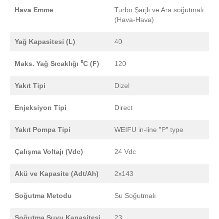
Hava Emme
Turbo Şarjlı ve Ara soğutmalı
(Hava-Hava)
Yağ Kapasitesi (L)
40
Maks. Yağ Sıcaklığı ⁰C (F)
120
Yakıt Tipi
Dizel
Enjeksiyon Tipi
Direct
Yakıt Pompa Tipi
WEIFU in-line "P" type
Çalışma Voltajı (Vdc)
24 Vdc
Akü ve Kapasite (Adt/Ah)
2x143
Soğutma Metodu
Su Soğutmalı
Soğutma Suyu Kapasitesi
23