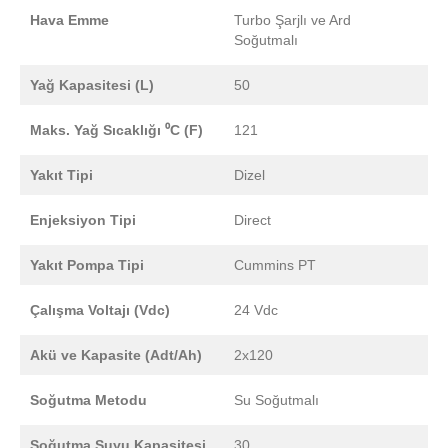
Hava Emme
Turbo Şarjlı ve Ard
Soğutmalı
Yağ Kapasitesi (L)
50
Maks. Yağ Sıcaklığı ⁰C (F)
121
Yakıt Tipi
Dizel
Enjeksiyon Tipi
Direct
Yakıt Pompa Tipi
Cummins PT
Çalışma Voltajı (Vdc)
24 Vdc
Akü ve Kapasite (Adt/Ah)
2x120
Soğutma Metodu
Su Soğutmalı
Soğutma Suyu Kapasitesi
30