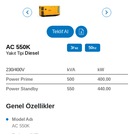
Teklif Al
AC 550K
3
50
Faz
hz
Yakıt Tipi
Diesel
230/400V
kVA
kW
Power Prime
500
400.00
Power Standby
550
440.00
Genel Özellikler
Model Adı
AC 550K