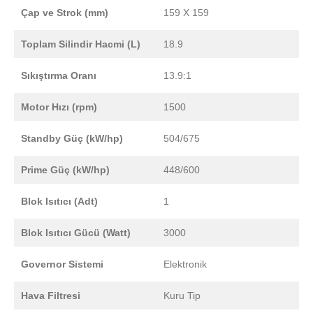
Çap ve Strok (mm)
159 X 159
Toplam Silindir Hacmi (L)
18.9
Sıkıştırma Oranı
13.9:1
Motor Hızı (rpm)
1500
Standby Güç (kW/hp)
504/675
Prime Güç (kW/hp)
448/600
Blok Isıtıcı (Adt)
1
Blok Isıtıcı Gücü (Watt)
3000
Governor Sistemi
Elektronik
Hava Filtresi
Kuru Tip