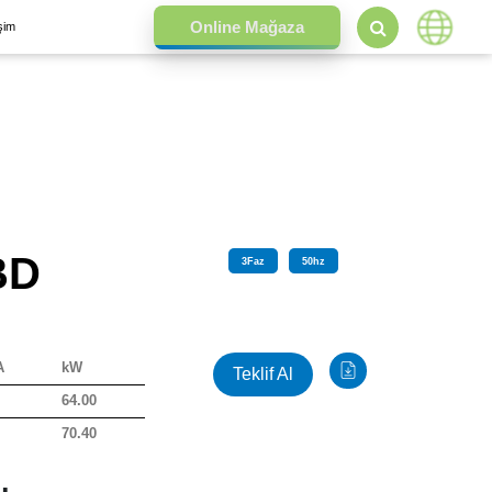
işim
BD
3
Faz
50
hz
A
kW
Teklif Al
64.00
70.40