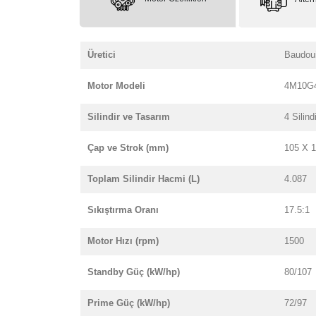
Üretici
Baudou
Motor Modeli
4M10G
Silindir ve Tasarım
4 Silindi
Çap ve Strok (mm)
105 X 
Toplam Silindir Hacmi (L)
4.087
Sıkıştırma Oranı
17.5:1
Motor Hızı (rpm)
1500
Standby Güç (kW/hp)
80/107
Prime Güç (kW/hp)
72/97