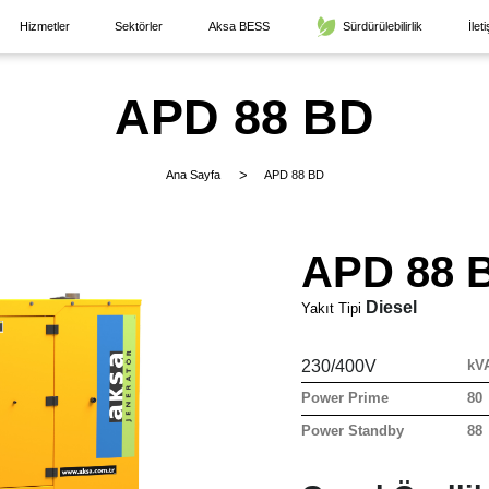
Hizmetler
Sektörler
Aksa BESS
Sürdürülebilirlik
İlet
APD 88 BD
Ana Sayfa
APD 88 BD
APD 88 
Diesel
Yakıt Tipi
230/400V
kV
Power Prime
80
Power Standby
88