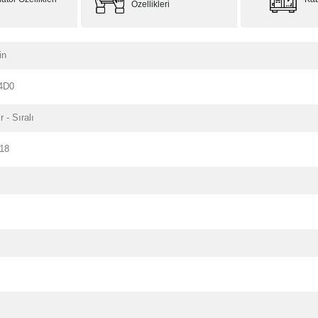
Özellikleri
in
4D0
r - Sıralı
118