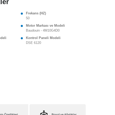
ler
Frekans (HZ)
50
Motor Markası ve Modeli
Baudouin - 4M10G4D0
odeli
Kontrol Paneli Modeli
DSE 6120
in Özellikleri
Boyut ve Ağırlıklar