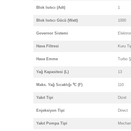
Blok Isıtıcı (Adt)
1
Blok Isıtıcı Gücü (Watt)
1000
Governor Sistemi
Elektro
Hava Filtresi
Kuru Ti
Hava Emme
Turbo Şa
Yağ Kapasitesi (L)
13
Maks. Yağ Sıcaklığı ⁰C (F)
110
Yakıt Tipi
Dizel
Enjeksiyon Tipi
Direct
Yakıt Pompa Tipi
Mechan