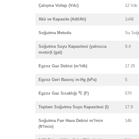
Çalışma Voltajı (Vdc)
12 Vdc
Akü ve Kapasite (Adt/Ah)
1x66
Soğutma Metodu
Su Soğ
Soğutma Suyu Kapasitesi (yalnızca
9.4
motor)l (gal)
Egzoz Gaz Debisi (m³/dk)
17.25
Egzoz Geri Basınç in-Hg (kPa)
5
Egzoz Gaz Sıcaklığı ⁰C (F)
570
Toplam Soğutma Suyu Kapasitesi (l)
17.9
Soğutma Fan Hava Debisi m³/min
146
(ft³/min)