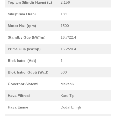
Toplam Silindir Hacmi (L)
2.156
Sıkıştırma Oranı
18:1
Motor Hızı (rpm)
1500
Standby Güç (kW/hp)
16.7/22.4
Prime Güç (kW/hp)
15.2/20.4
Blok Isıtıcı (Adt)
1
Blok Isıtıcı Gücü (Watt)
500
Governor Sistemi
Mekanik
Hava Filtresi
Kuru Tip
Hava Emme
Doğal Emişli