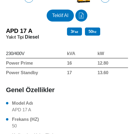
Teklif Al
APD 17 A
3
50
Faz
hz
Yakıt Tipi
Diesel
230/400V
kVA
kW
Power Prime
16
12.80
Power Standby
17
13.60
Genel Özellikler
Model Adı
APD 17 A
Frekans (HZ)
50