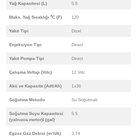
Yağ Kapasitesi (L)
5.5
Maks. Yağ Sıcaklığı ⁰C (F)
120
Yakıt Tipi
Dizel
Enjeksiyon Tipi
Direct
Yakıt Pompa Tipi
Direct
Çalışma Voltajı (Vdc)
12 Vdc
Akü ve Kapasite (Adt/Ah)
1x36
Soğutma Metodu
Su Soğutmalı
Soğutma Suyu Kapasitesi
5.5
(yalnızca motor)l (gal)
Egzoz Gaz Debisi (m³/dk)
3.74