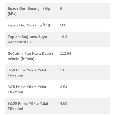
Egzoz Geri Basınç in-Hg
6
(kPa)
Egzoz Gaz Sıcaklığı ⁰C (F)
500
Toplam Soğutma Suyu
16.8
Kapasitesi (l)
Soğutma Fan Hava Debisi
112.64
m³/min (ft³/min)
%50 Prime Yükte Yakıt
2.6
Tüketimi
%75 Prime Yükte Yakıt
3.54
Tüketimi
%100 Prime Yükte Yakıt
4.59
Tüketimi