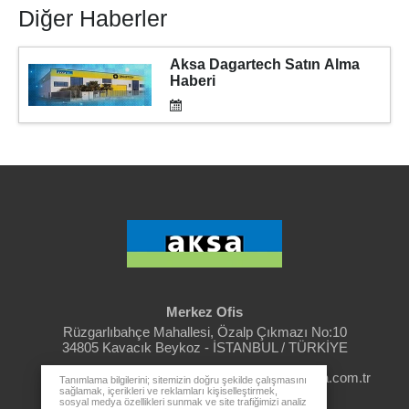
Diğer Haberler
Aksa Dagartech Satın Alma
Haberi
Merkez Ofis
Rüzgarlıbahçe Mahallesi, Özalp Çıkmazı No:10
34805 Kavacık Beykoz - İSTANBUL / TÜRKİYE
aksa@aksa.com.tr
444 4 630
Tanımlama bilgilerini; sitemizin doğru şekilde çalışmasını
sağlamak, içerikleri ve reklamları kişiselleştirmek,
sosyal medya özellikleri sunmak ve site trafiğimizi analiz