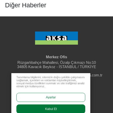
Diğer Haberler
Merkez Ofis
Rüzgarlıbahçe Mahallesi, Özalp Çıkmazı No:10
34805 Kavacık Beykoz - İSTANBUL / TÜRKİYE
aksa@aksa.com.tr
444 4 630
Tanımlama bilgilerini; sitemizin doğru şekilde çalışmasını
sağlamak, içerikleri ve reklamları kişiselleştirmek,
sosyal medya özellikleri sunmak ve site trafiğimizi analiz
etmek için kullanıyoruz.
Bayi Girişi
Ayarlar
Kabul Et