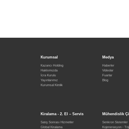
Kurumsal
Medya
Kazancı Holding
Haberler
Hakkımızda
Videolar
İcra Kurulu
Fuarlar
Yayınlarımız
Blog
Kurumsal Kimlik
Kiralama - 2. El – Servis
Mühendislik Ç
Satış Sonrası Hizmetler
Senkron Sistemler
Global Kiralama
Kojenerasyon - Tri