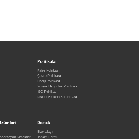
Politikalar
Kalite Politikası
Çevre Politikası
Enerji Politikası
Sosyal Uygunluk Politikası
İSG Politikası
Kişisel Verilerin Korunması
özümleri
Destek
Bize Ulaşın
jenerasyon Sistemler
İletişim Formu