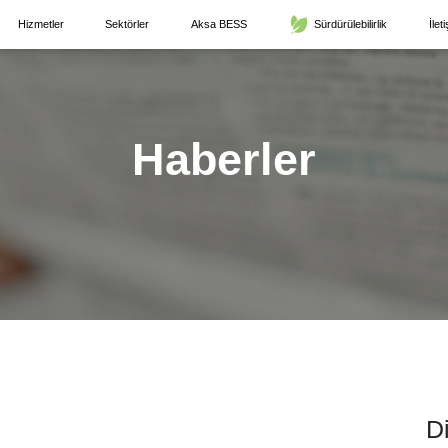
Hizmetler
Sektörler
Aksa BESS
Sürdürülebilirlik
İlet
Haberler
D