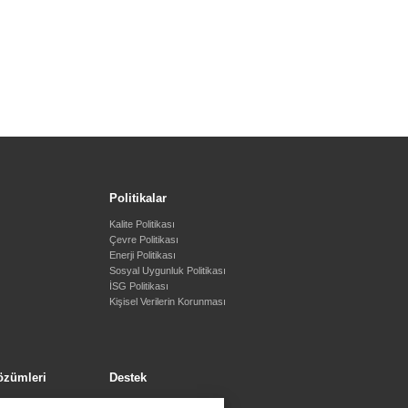
Politikalar
Kalite Politikası
Çevre Politikası
Enerji Politikası
Sosyal Uygunluk Politikası
İSG Politikası
Kişisel Verilerin Korunması
özümleri
Destek
Bize Ulaşın