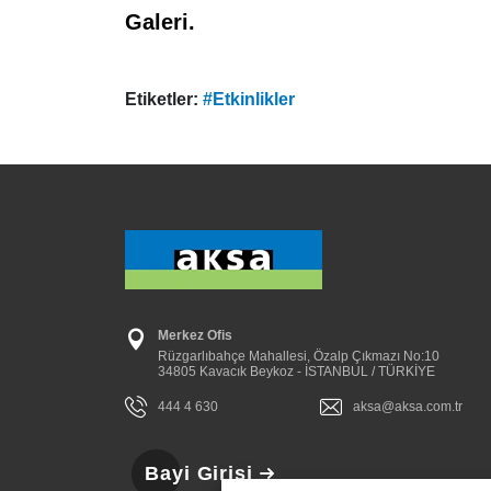
Galeri.
Etiketler:
#Etkinlikler
Merkez Ofis
Rüzgarlıbahçe Mahallesi, Özalp Çıkmazı No:10
34805 Kavacık Beykoz - İSTANBUL / TÜRKİYE
444 4 630
aksa@aksa.com.tr
Bayi Girişi