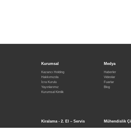
Kurumsal
Medya
Kazancı Holding
Haberler
Hakkımızda
Videolar
İcra Kurulu
Fuarlar
Yayınlarımız
Blog
Kurumsal Kimlik
Kiralama - 2. El – Servis
Mühendislik Ç
Satış Sonrası Hizmetler
Senkron Sistemler