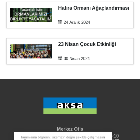
Hatıra Ormanı Ağaçlandırması
24 Aralık 2024
23 Nisan Çocuk Etkinliği
30 Nisan 2024
Merkez Ofis
Rüzgarlıbahçe Mahallesi, Özalp Çıkmazı No:10
Tanımlama bilgilerini; sitemizin doğru şekilde çalışmasını