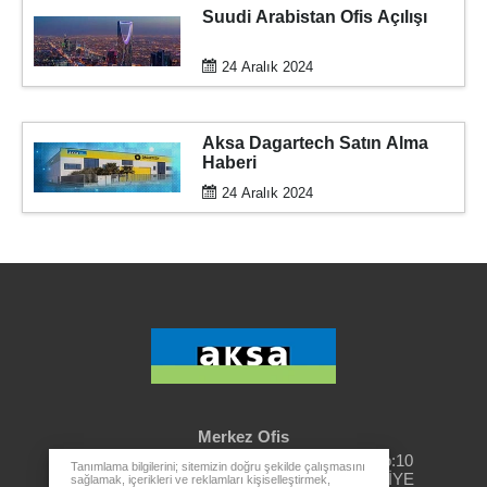
Suudi Arabistan Ofis Açılışı
24 Aralık 2024
Aksa Dagartech Satın Alma
Haberi
24 Aralık 2024
Merkez Ofis
Rüzgarlıbahçe Mahallesi, Özalp Çıkmazı No:10
Tanımlama bilgilerini; sitemizin doğru şekilde çalışmasını
34805 Kavacık Beykoz - İSTANBUL / TÜRKİYE
sağlamak, içerikleri ve reklamları kişiselleştirmek,