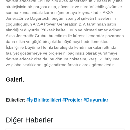
devam edecektir. -Bu edinim Aksa Jeneratör'ün küresel büyüme
stratejisinin bir parçası olup, güvenilir ve sürdürülebilir çözümler
sunma konusundaki kararlılığını ortaya koymaktadır. AKSA
Jeneratör ve Dagartech, bugün İspanyol şirketin hisselerinin
çoğunluğunun AKSA Power Generation B.V. tarafından satın
alındığını duyurdu. Yüksek kaliteli ürün ve hizmeti amaç edinen
Aksa Jeneratör Grubu, bu edinim ile küresel jeneratör pazarında
daha etkin ve güçlü bir şekilde büyümeyi hedeflemektedir.
İşbirliği ile Büyüme Her iki kuruluş da kendi markaları altında
faaliyet göstermeye ve projelerini bağımsız olarak yürütmeye
devam edecek olsa da, bu dönüm noktasını, karşılıklı büyüme
ve global varlıklarını güçlendirme fırsatı olarak görmektedir.
Galeri.
Etiketler:
#İş Birliktelikleri
#Projeler
#Duyurular
Diğer Haberler