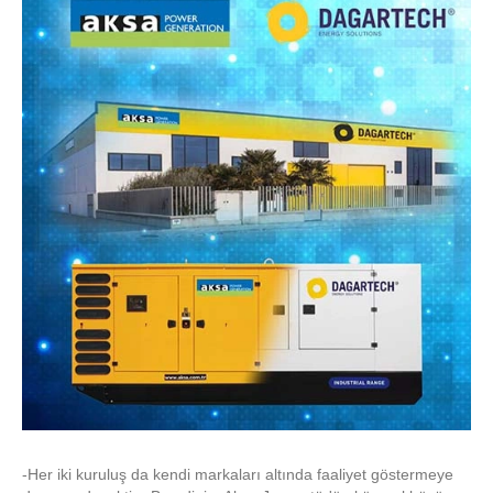
-Her iki kuruluş da kendi markaları altında faaliyet göstermeye