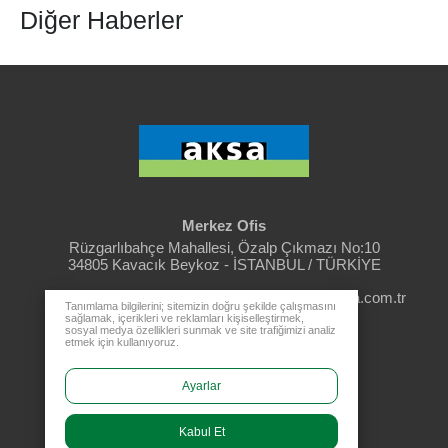
Diğer Haberler
Merkez Ofis
Rüzgarlıbahçe Mahallesi, Özalp Çıkmazı No:10
34805 Kavacık Beykoz - İSTANBUL / TÜRKİYE
aksa@aksa.com.tr
444 4 630
Tanımlama bilgilerini; sitemizin doğru şekilde çalışmasını
sağlamak, içerikleri ve reklamları kişiselleştirmek,
sosyal medya özellikleri sunmak ve site trafiğimizi analiz
etmek için kullanıyoruz.
Bayi Girişi
Ayarlar
Kabul Et