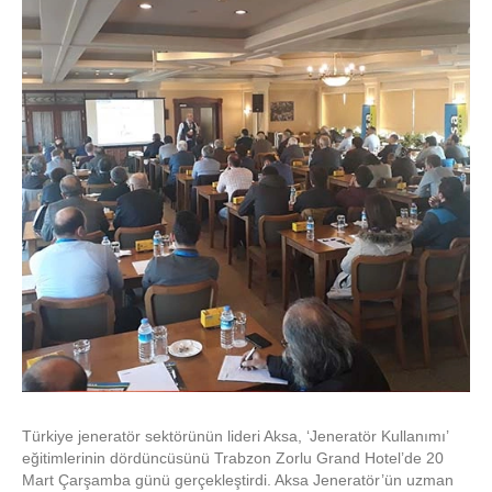
Türkiye jeneratör sektörünün lideri Aksa, ‘Jeneratör Kullanımı’
eğitimlerinin dördüncüsünü Trabzon Zorlu Grand Hotel’de 20
Mart Çarşamba günü gerçekleştirdi. Aksa Jeneratör’ün uzman