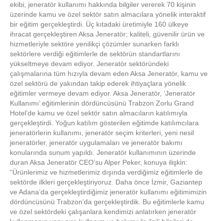
ekibi, jeneratör kullanımı hakkında bilgiler vererek 70 kişinin
üzerinde kamu ve özel sektör satın almacılara yönelik interaktif
bir eğitim gerçekleştirdi. Üç kıtadaki üretimiyle 160 ülkeye
ihracat gerçekleştiren Aksa Jeneratör; kaliteli, güvenilir ürün ve
hizmetleriyle sektöre yenilikçi çözümler sunarken farklı
sektörlere verdiği eğitimlerle de sektörün standartlarını
yükseltmeye devam ediyor. Jeneratör sektöründeki
çalışmalarına tüm hızıyla devam eden Aksa Jeneratör, kamu ve
özel sektörü de yakından takip ederek ihtiyaçlara yönelik
eğitimler vermeye devam ediyor. Aksa Jeneratör, ‘Jeneratör
Kullanımı’ eğitimlerinin dördüncüsünü Trabzon Zorlu Grand
Hotel’de kamu ve özel sektör satın almacıların katılımıyla
gerçekleştirdi. Yoğun katılım gösterilen eğitimde katılımcılara
jeneratörlerin kullanımı, jeneratör seçim kriterleri, yeni nesil
jeneratörler, jeneratör uygulamaları ve jeneratör bakımı
konularında sunum yapıldı. Jeneratör kullanımının üzerinde
duran Aksa Jeneratör CEO’su Alper Peker, konuya ilişkin:
“Ürünlerimiz ve hizmetlerimiz dışında verdiğimiz eğitimlerle de
sektörde ilkleri gerçekleştiriyoruz. Daha önce İzmir, Gaziantep
ve Adana’da gerçekleştirdiğimiz jeneratör kullanımı eğitimimizin
dördüncüsünü Trabzon’da gerçekleştirdik. Bu eğitimlerle kamu
ve özel sektördeki çalışanlara kendimizi anlatırken jeneratör